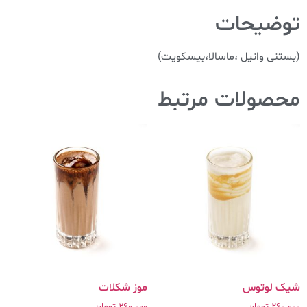
توضیحات
(بستنی وانیل ،ماسالا،بیسکویت)
محصولات مرتبط
شیک لوتوس
موز شکلات
260.000
تومان
260.000
تومان