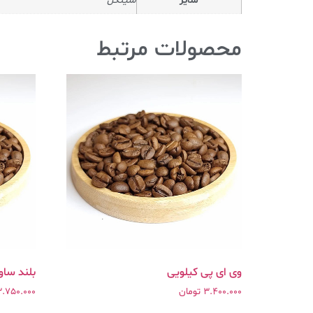
سایز
سینگل
محصولات مرتبط
وی ای پی کیلویی
بلند ساویز ۱ 
3.400.000
تومان
3.750.000