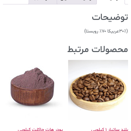
توضیحات
(۳۰٪عربیکا ۷۰٪ روبستا)
محصولات مرتبط
بلند ساتیار ۱ کیلویی
پودر هات چاکلت کیلویی