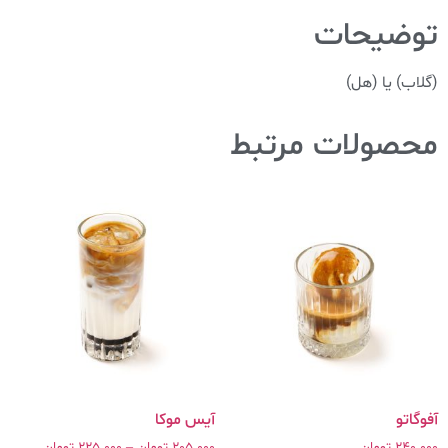
توضیحات
(گلاب) یا (هل)
محصولات مرتبط
240.000
تومان
205.000
تومان
–
225.000
تومان