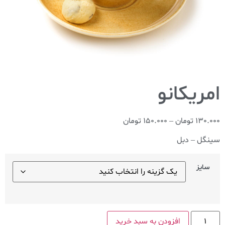
130.000
تومان
–
150.000
تومان
سینگل – دبل
سایز
افزودن به سبد خرید