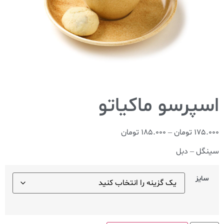
175.000
تومان
–
185.000
تومان
سینگل – دبل
سایز