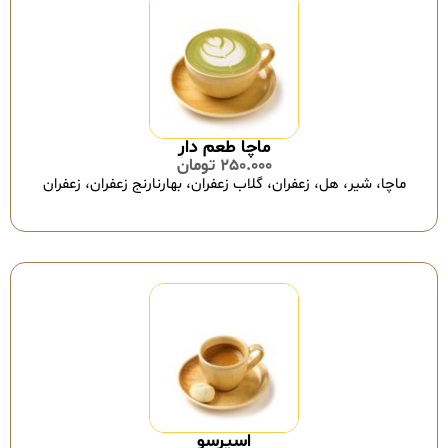
ماچا طعم دار
250.000
تومان
ماچا، شیر، هل، زعفران، گلاب زعفران، بهارنارنج زعفران، زعفران