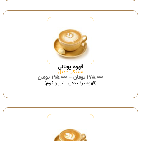
سینگل - دبل
175.000
تومان
–
195.000
تومان
(قهوه ترک دمی. شیر و فوم)