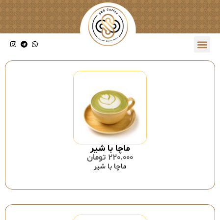
ماچا با شیر
220.000
تومان
ماچا با شیر