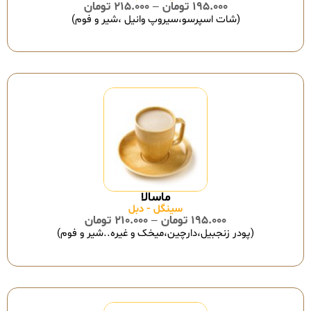
195.000
تومان
–
215.000
تومان
(شات اسپرسو،سیروپ وانیل ،شیر و فوم)
سینگل - دبل
195.000
تومان
–
210.000
تومان
(پودر زنجبیل،دارچین،میخک و غیره..شیر و فوم)