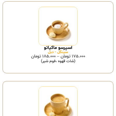
سینگل - دبل
175.000
تومان
–
185.000
تومان
(شات قهوه ،فوم شیر)