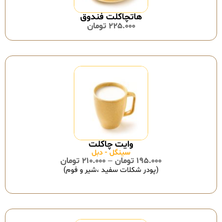
هاتچاکلت فندوق
225.000
تومان
سینگل - دبل
195.000
تومان
–
210.000
تومان
(پودر شکلات سفید ،شیر و فوم)