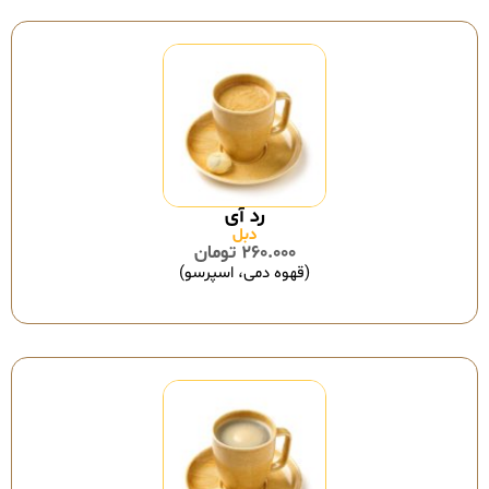
رد آی
دبل
260.000
تومان
(قهوه دمی، اسپرسو)