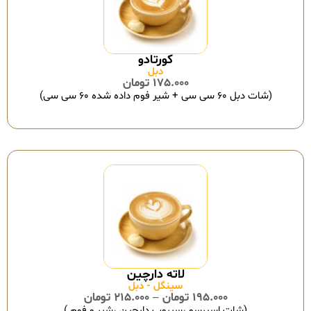
دبل
175.000
تومان
(شات دبل ۶۰ سی سی + شیر فوم داده شده ۶۰ سی سی)
سینگل - دبل
195.000
تومان
–
215.000
تومان
(شات اسپرسو ،سیروپ دارچین ،شیر و فوم )