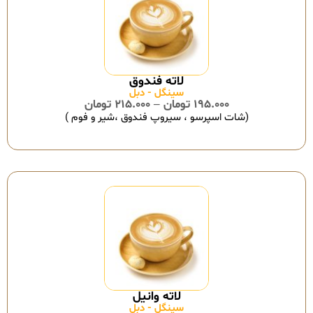
سینگل - دبل
195.000
تومان
–
215.000
تومان
(شات اسپرسو ، سیروپ فندوق ،شیر و فوم )
سینگل - دبل