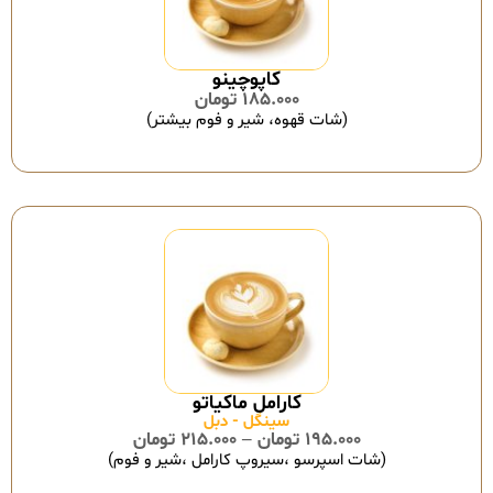
کاپوچینو
185.000
تومان
(شات قهوه، شیر و فوم بیشتر)
سینگل - دبل
195.000
تومان
–
215.000
تومان
(شات اسپرسو ،سیروپ کارامل ،شیر و فوم)