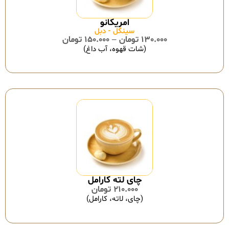
سینگل - دبل
130.000
تومان
–
150.000
تومان
(شات قهوه، آب داغ)
210.000
تومان
(چای، لاته، کارامل)