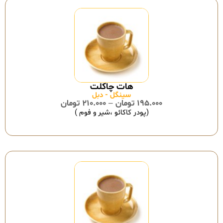
سینگل - دبل
195.000
تومان
–
210.000
تومان
(پودر کاکائو ،شیر و فوم )