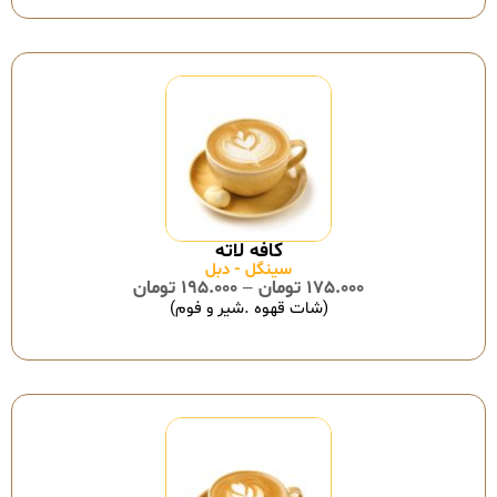
سینگل - دبل
175.000
تومان
–
195.000
تومان
(شات قهوه .شیر و فوم)