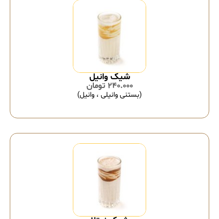
شیک وانیل
240.000
تومان
(بستنی وانیلی ، وانیل)