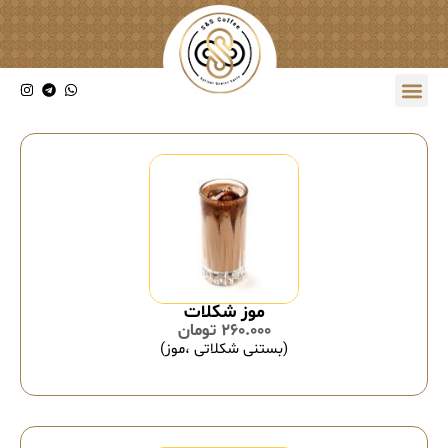
موز شکلات
260.000
تومان
(بستنی شکلاتی ،موز)