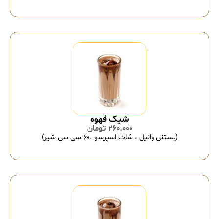
شیک قهوه
260.000
تومان
(بستنی وانیل ، شات اسپرسو .۶۰ سی سی شیر)