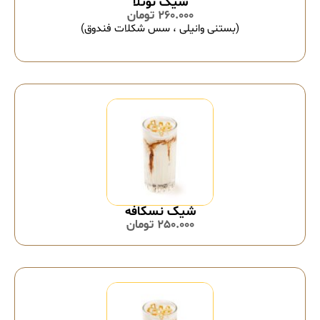
شیک نوتلا
260.000
تومان
(بستنی وانیلی ، سس شکلات فندوق)
شیک نسکافه
250.000
تومان