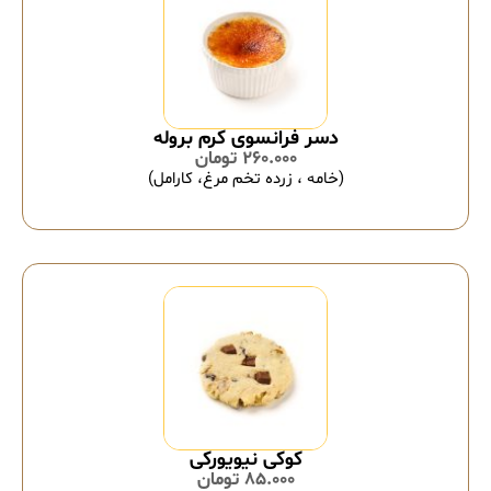
دسر فرانسوی کرم بروله
260.000
تومان
(خامه ، زرده تخم مرغ، کارامل)
کوکی نیویورکی
85.000
تومان