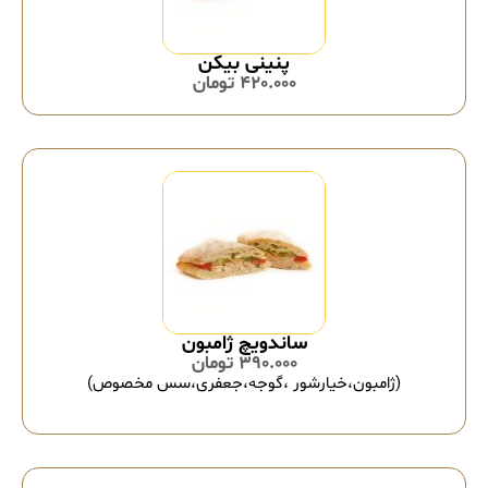
پنینی بیکن
420.000
تومان
ساندویچ ژامبون
390.000
تومان
(ژامبون،خیارشور ،گوجه،جعفری،سس مخصوص)