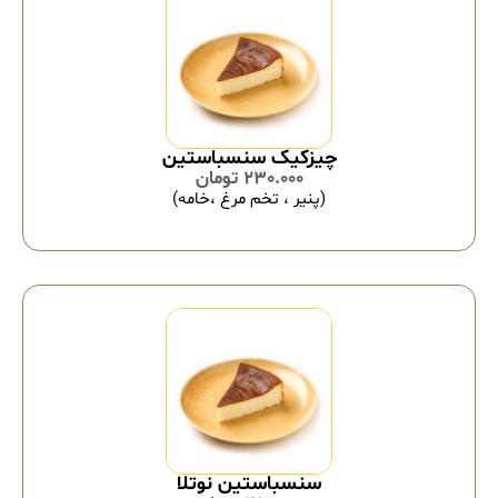
چیزکیک سنسباستین
230.000
تومان
(پنیر ، تخم مرغ ،خامه)
سنسباستین نوتلا