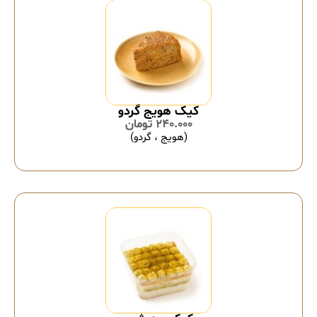
کیک هویج گردو
240.000
تومان
(هویج ، گردو)