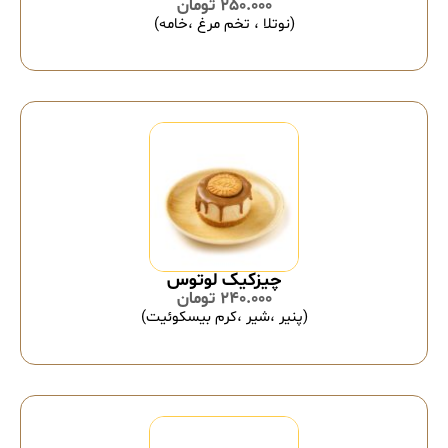
250.000
تومان
(نوتلا ، تخم مرغ ،خامه)
چیزکیک لوتوس
240.000
تومان
(پنیر ،شیر ،کرم بیسکوئیت)