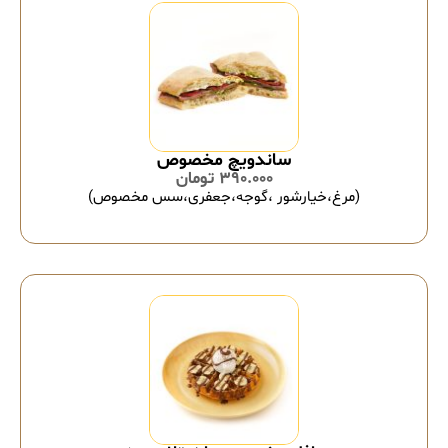
ساندویچ مخصوص
390.000
تومان
(مرغ،خیارشور ،گوجه،جعفری،سس مخصوص)