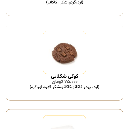
(ارد،گردو،شکر ،کاکائو)
کوکی شکلاتی
75.000
تومان
(ارد، پودر کاکائو،کاکائو،شکر قهوه ای،کره)