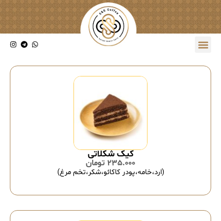
کیک شکلاتی
235.000
تومان
(ارد،خامه،پودر کاکائو،شکر،تخم مرغ)