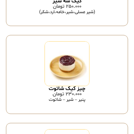
کیک سه شیر
250.000
تومان
(شیر عسلی،شیر،خامه،ارد،شکر)
چیز کیک شاتوت
230.000
تومان
پنیر – شیر – شاتوت