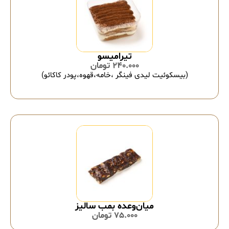
تیرامیسو
240.000
تومان
(بیسکوئیت لیدی فینگر ،خامه،قهوه،پودر کاکائو)
میان‌وعده بمب سالیز
75.000
تومان