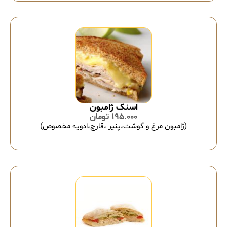
اسنک ژامبون
195.000
تومان
(ژامبون مرغ و گوشت،پنیر ،قارچ،ادویه مخصوص)