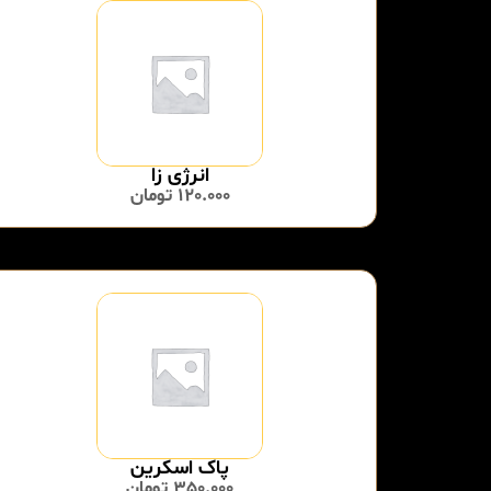
انرژی زا
120.000
تومان
پاک اسکرین
350.000
تومان