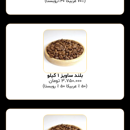
(۷۰٪ عربیکا ۳۰٪روبستا)
بلند ساویز ۱ کیلو
3.750.000
تومان
(۵۰ ٪ عربیکا ۵۰ ٪ روبستا)