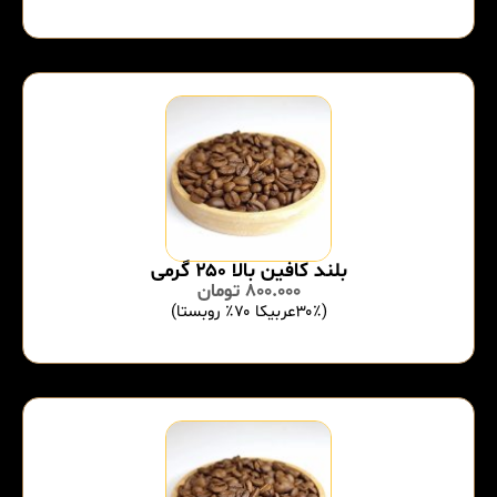
بلند کافین بالا ۲۵۰ گرمی
800.000
تومان
(۳۰٪عربیکا ۷۰٪ روبستا)