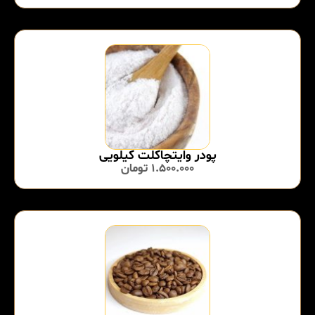
پودر وایتچاکلت کیلویی
1.500.000
تومان