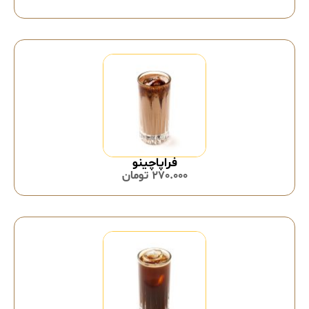
فراپاچینو
270.000
تومان