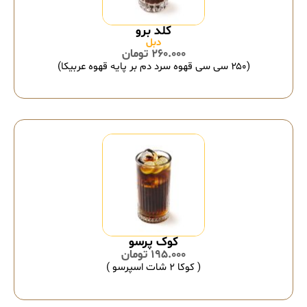
کلد برو
دبل
260.000
تومان
(۲۵۰ سی سی قهوه سرد دم بر پایه قهوه عربیکا)
کوک پرسو
195.000
تومان
( کوکا ۲ شات اسپرسو )