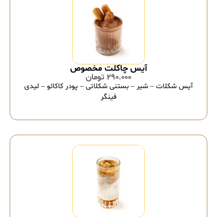
آیس چاکلت مخصوص
290.000
تومان
آیس شکلات – شیر – بستنی شکلاتی – پودر کاکائو – لیدی
فینگر