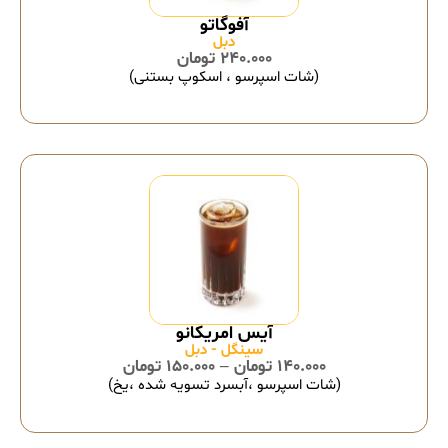
آفوگاتو
دبل
240.000
تومان
(شات اسپرسو ، اسکوپ بستنی)
سینگل - دبل
140.000
تومان
–
150.000
تومان
(شات اسپرسو ،آبسرد تسویه شده ،یخ)