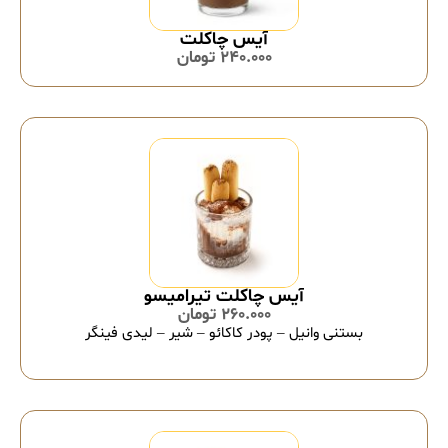
آیس چاکلت
240.000
تومان
آیس چاکلت تیرامیسو
260.000
تومان
بستنی وانیل – پودر کاکائو – شیر – لیدی فینگر