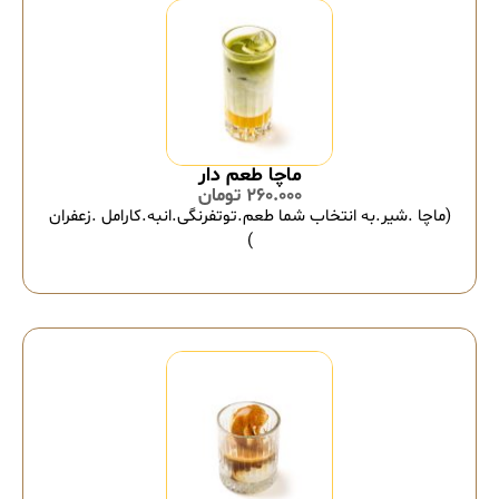
ماچا طعم دار
260.000
تومان
(ماچا .شیر.به انتخاب شما طعم.توتفرنگی.انبه.کارامل .زعفران
)