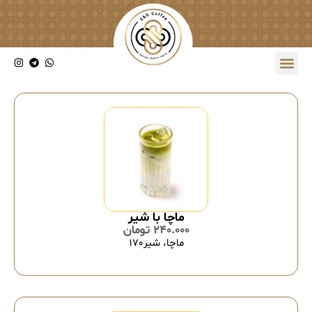
ماچا با شیر
240.000
تومان
ماچا، شیر170