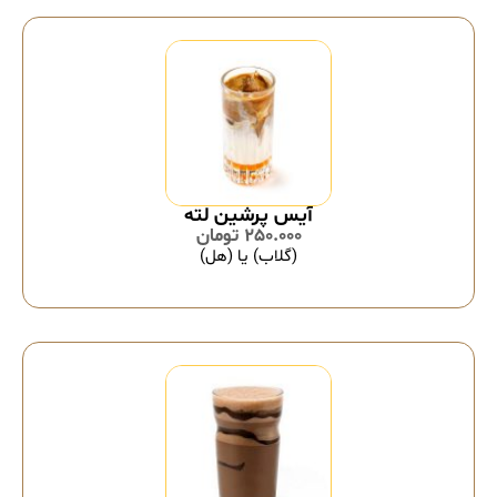
آیس پرشین لته
250.000
تومان
(گلاب) یا (هل)