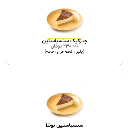
چیزکیک سنسباستین
230.000
تومان
(پنیر ، تخم مرغ ،خامه)
سنسباستین نوتلا