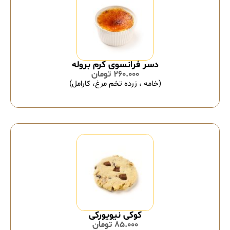
دسر فرانسوی کرم بروله
260.000
تومان
(خامه ، زرده تخم مرغ، کارامل)
کوکی نیویورکی
85.000
تومان