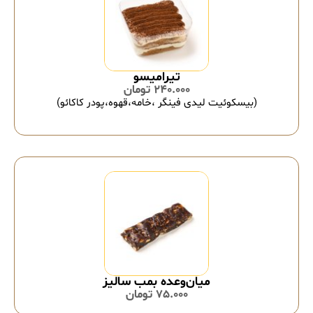
تیرامیسو
240.000
تومان
(بیسکوئیت لیدی فینگر ،خامه،قهوه،پودر کاکائو)
میان‌وعده بمب سالیز
75.000
تومان