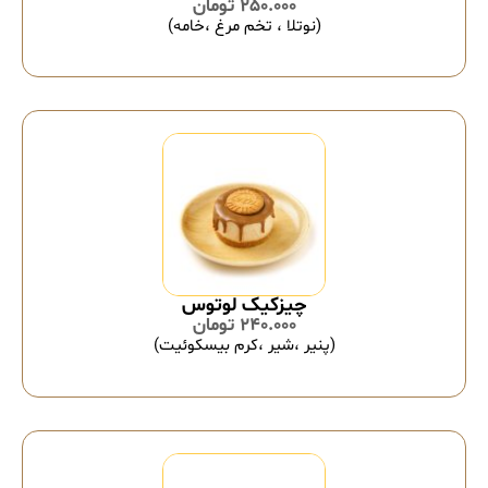
250.000
تومان
(نوتلا ، تخم مرغ ،خامه)
چیزکیک لوتوس
240.000
تومان
(پنیر ،شیر ،کرم بیسکوئیت)