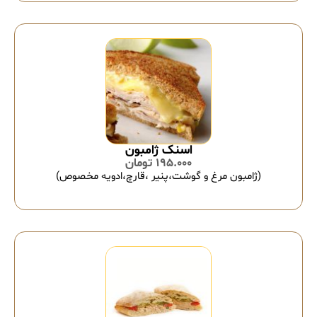
اسنک ژامبون
195.000
تومان
(ژامبون مرغ و گوشت،پنیر ،قارچ،ادویه مخصوص)