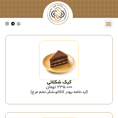
کیک شکلاتی
235.000
تومان
(ارد،خامه،پودر کاکائو،شکر،تخم مرغ)