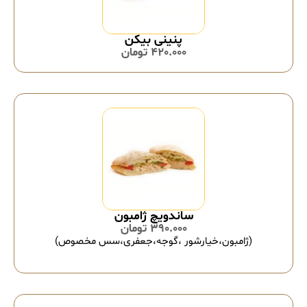
پنینی بیکن
420.000
تومان
ساندویچ ژامبون
390.000
تومان
(ژامبون،خیارشور ،گوجه،جعفری،سس مخصوص)