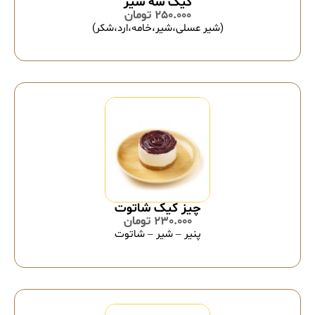
کیک سه شیر
250.000
تومان
(شیر عسلی،شیر،خامه،ارد،شکر)
چیز کیک شاتوت
230.000
تومان
پنیر – شیر – شاتوت