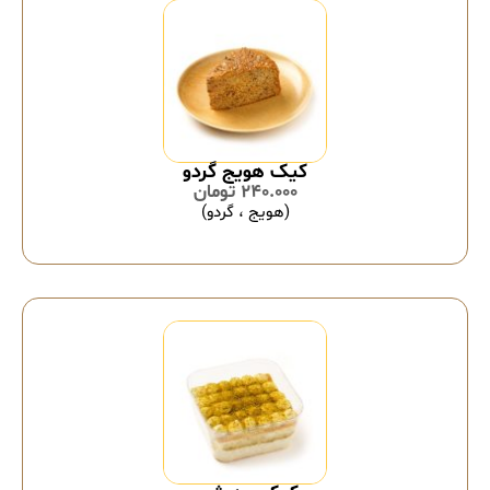
کیک هویج گردو
240.000
تومان
(هویج ، گردو)