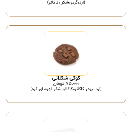
(ارد،گردو،شکر ،کاکائو)
کوکی شکلاتی
75.000
تومان
(ارد، پودر کاکائو،کاکائو،شکر قهوه ای،کره)