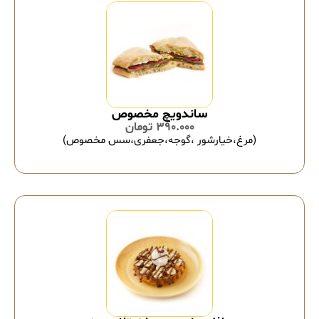
ساندویچ مخصوص
390.000
تومان
(مرغ،خیارشور ،گوجه،جعفری،سس مخصوص)