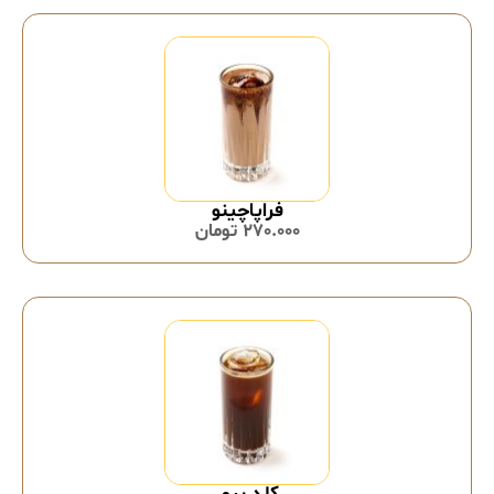
فراپاچینو
270.000
تومان