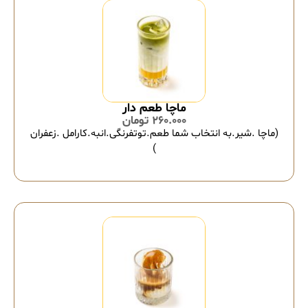
ماچا طعم دار
260.000
تومان
(ماچا .شیر.به انتخاب شما طعم.توتفرنگی.انبه.کارامل .زعفران
)