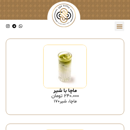
ماچا با شیر
240.000
تومان
ماچا، شیر170