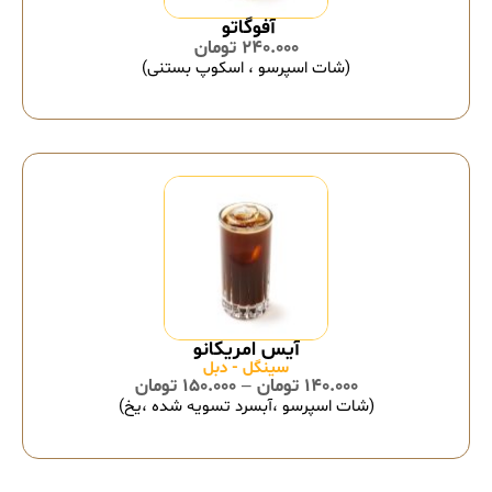
240.000
تومان
(شات اسپرسو ، اسکوپ بستنی)
سینگل - دبل
140.000
تومان
–
150.000
تومان
(شات اسپرسو ،آبسرد تسویه شده ،یخ)