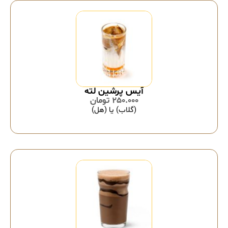
آیس پرشین لته
250.000
تومان
(گلاب) یا (هل)