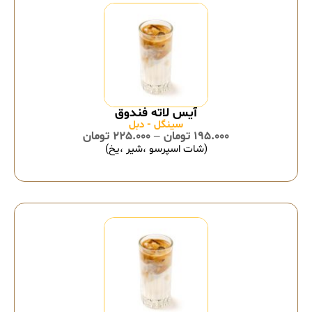
سینگل - دبل
195.000
تومان
–
225.000
تومان
(شات اسپرسو ،شیر ،یخ)