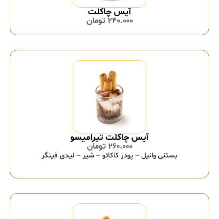
آیس چاکلت
240.000
تومان
آیس چاکلت تیرامیسو
260.000
تومان
بستنی وانیل – پودر کاکائو – شیر – لیدی فینگر