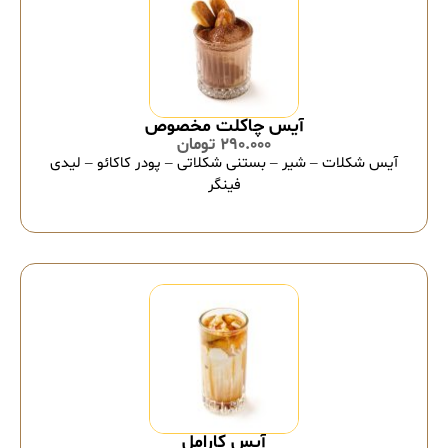
آیس چاکلت مخصوص
290.000
تومان
آیس شکلات – شیر – بستنی شکلاتی – پودر کاکائو – لیدی
فینگر