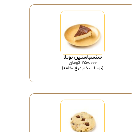
سنسباستین نوتلا
250.000
تومان
(نوتلا ، تخم مرغ ،خامه)