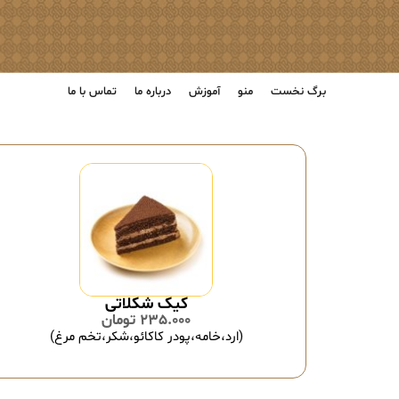
برگ نخست
منو
آموزش
درباره ما
تماس با ما
کیک شکلاتی
235.000
تومان
(ارد،خامه،پودر کاکائو،شکر،تخم مرغ)