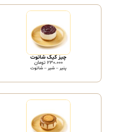
چیز کیک شاتوت
230.000
تومان
پنیر – شیر – شاتوت