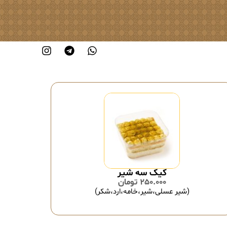
کیک سه شیر
250.000
تومان
(شیر عسلی،شیر،خامه،ارد،شکر)