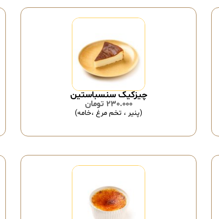
چیزکیک سنسباستین
230.000
تومان
(پنیر ، تخم مرغ ،خامه)