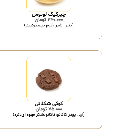
چیزکیک لوتوس
240.000
تومان
(پنیر ،شیر ،کرم بیسکوئیت)
کوکی شکلاتی
75.000
تومان
(ارد، پودر کاکائو،کاکائو،شکر قهوه ای،کره)