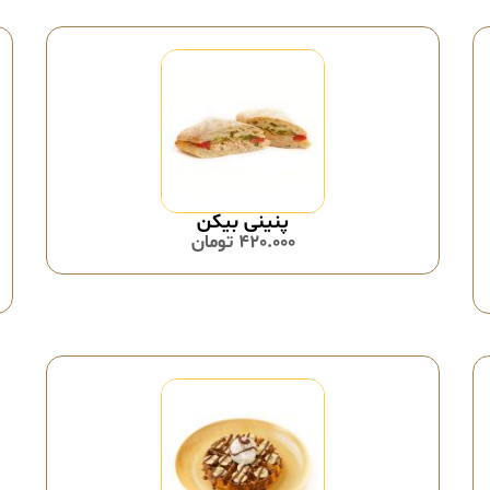
پنینی بیکن
420.000
تومان