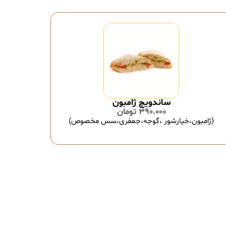
ساندویچ ژامبون
390.000
تومان
(ژامبون،خیارشور ،گوجه،جعفری،سس مخصوص)