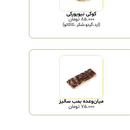
کوکی نیویورکی
85.000
تومان
(ارد،گردو،شکر ،کاکائو)
میان‌وعده بمب سالیز
75.000
تومان