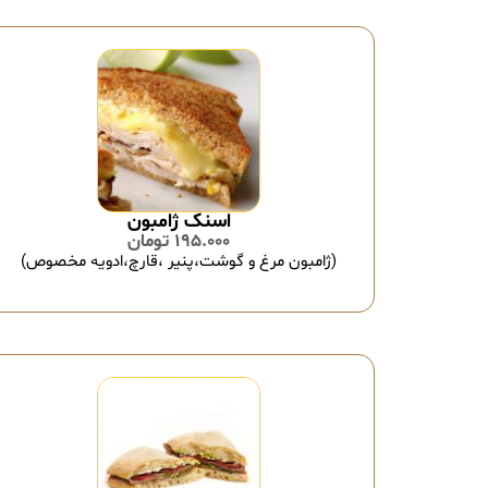
اسنک ژامبون
195.000
تومان
(ژامبون مرغ و گوشت،پنیر ،قارچ،ادویه مخصوص)