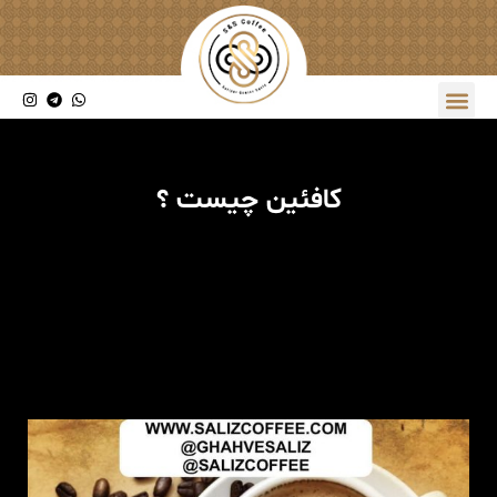
کافئین چیست ؟