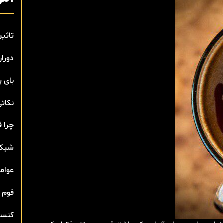
تاثیر
دوران
بای 
نکاتی
چرا ق
شیک 
عوامل
فوم 
کنسان