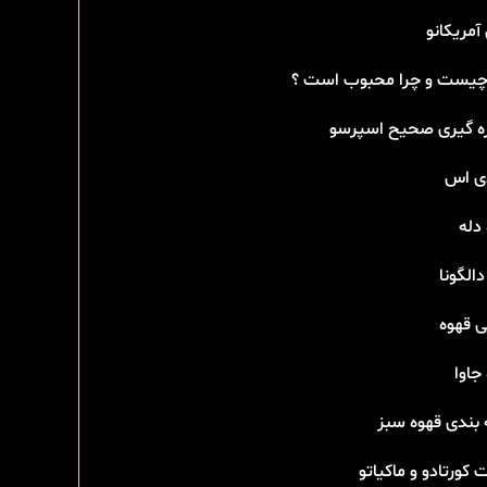
آمریکانو
 چیست و چرا محبوب است ؟
ه گیری صحیح اسپرسو
دی اس
دله
دالگونا
ی قهوه
جاوا
 بندی قهوه سبز
 کورتادو و ماکیاتو