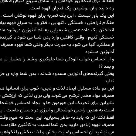
همه ما برای اینکه روز خودمان را با شادی شروع کنیم راه ها
راه دارند و آن نوشیدن یک فنجان قهوه است.
این یک باور نیست ، این یک تجربه برای قهوه نوشان است . 
هنگام ناراحتی ، خستگی ، تنهایی ، فکر و… به سراغ قهوه بی
انداختن یک ماده عصبی شیمیایی به نام آدنوزین می‌شود ماده
خستگی کنیم . وقتی کافئین وارد بدن شما می شود با گیرنده 
از عملکرد آنها می شود به عبارت دیگر وقتی شما قهوه مصر
آدنوزین میشود
و از احساس خواب آلودگی شما جلوگیری و شما را هشیار تر می
و بعد ؟!
وقتی گیرنده‌های آدنوزین مسدود شدند ، بدن شما چاره‌ای جز 
ندارد .
این دو ماده مسئول ایجاد لذت و تجربه خوب برای انسانها هس
مصرف مواد مخدر ترشح می‌شوند ولی برای لذتی که ارزشش را 
بنابراین برای تحریک این هورمون ها و ایجاد احساس خوشحا
است به همین راحتی خوشحالی و انرژی در دستان ماست .ای
فقط نکته ای که باید به خاطر بسپارید این است که هیچ وقت 
مصرف قهوه زیادی دارید بدن شما نسبت به کافئین مقاومت ای
می نوشید آن احساس رضایت بخش و لذت بخش را نخواهید