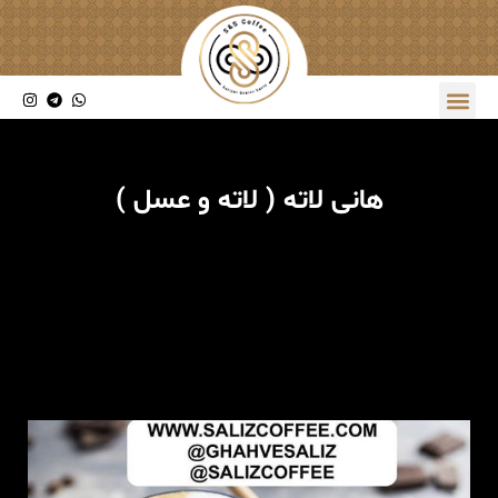
هانی لاته ( لاته و عسل )