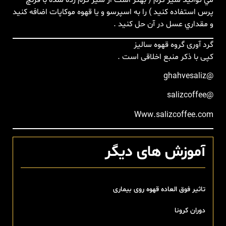
مي توانيد شير گرم ( بهتر است از شير گرم زده شده با فرنچ
پرس استفاده کنید ) را به اسپرسو و يا قهوه موكاپات اضافه كنيد
و مقداري عسل در آن حل كنيد .
گرد آوری گروه قهوه سالیز
کپی با ذکر منبع اخلاقی است .
@ghahvesaliz
@salizcoffee
Www.salizcoffee.com
آموزش های دیگر
تاثیر فوق العاده قهوه روی بیماری
دوران کرونا