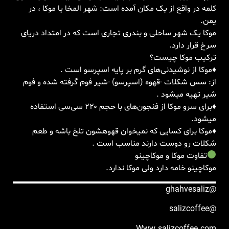
کلمه در واقع از یک مکان آمده است: شهر المخا یا موکا ، در
یمن.
موکا یک شهر ساحلی و بندری تجاری است که در امتداد دریای
سرخ قرار دارد.
ترکیب مو‌کا چیست؟
♦️موکا از نوشیدنی‌های گرم بر پایه اسپرسو است .
از: سس شکلات -قهوه (اسپرسو) -شیر فوم گرفته شده و فوم
شیر تهیه میشود .
♦️برای سرو موکا از فنجون‌های با حجم ۲۲۰ سی‌سی استفاده
میشود.
♦️موکا برای کسایی که نمیخوان قهوهشون تلخ باشه و طعم
شکلات رو دوست دارند مناسب است .
تفاوت موکا و موکاچینو
موکاچینو خامه دارد ولی موکا ندارد.
@ghahvesaliz
@salizcoffee
Www.salizcoffee.com