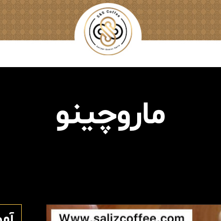
ماروچینو
آم