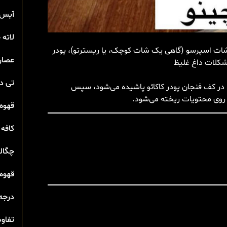
آیس 
لاته
شات اسپرسو (گاهی یک شات کوچک، یا ریسترتو)، پودر
عصار
 شکلات داغ غلیظ
تی‌ 
 در کف فنجان پودر کاکائو پاشیده می‌شود، سپس
و روی محتویات ریخته می‌شود.
قهوه 
کافه 
چگال
قهوه 
درجه
تفاوت