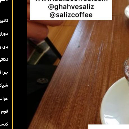
تاثیر
دوران
بای 
نکاتی
چرا ق
شیک 
عوامل
فوم 
کنسان