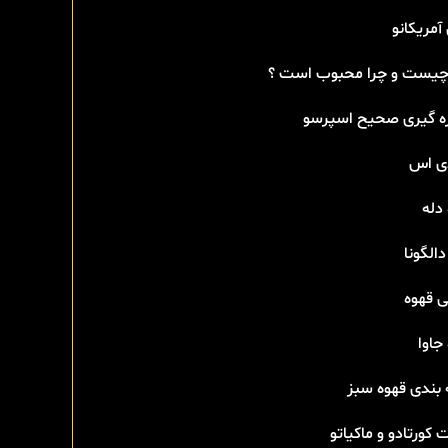
آمریکانو
 چیست و چرا محبوب است ؟
ه گیری صحیح اسپرسو
دی اس
دله
دالگونا
ی قهوه
جاوا
 بندی قهوه سبز
 کورتادو و ماکیاتو