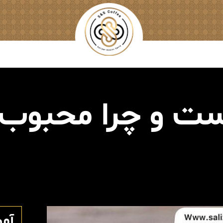
ست و چرا محبوب
آم