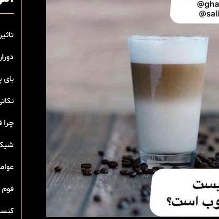
تاثیر
دوران
بای 
نکاتی
چرا ق
شیک 
عوامل
فوم 
کنسان