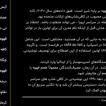
آیس 
در کافی‌شاپ‌های سراسر جهان، لاته محبوب‌ترین نوشیدنی قهوه بر پایه شیر است. طبق داده‌های سال 2020، لاته
ی محبوب در کافی‌شاپ‌های ایالات متحده بود.
عصار
ه در سراسر اروپا – می تواند متفاوت باشد. اعتقاد بر
تی قبل از اینکه نام مدرن آن برای اولین بار در اواخر
تی‌ 
قهوه 
ته به جایی که در آن هستید، مختلفی است. این شامل
caffè latte در ایتالیا، Milchkaffee در آلمان، café con leche در اسپانیا، و café au lait در فرانسه است. و اگرچه
کافه 
لاته شباهت هایی با این نوشیدنی ها دارد، اما تا اواخر دهه 1860 اولین استفاده از این اصطلاح برای توصیف نوشیدنی
چگال
گاه‌های اسپرسوساز را از ایتالیا وارد کردند،
نند. در آن زمان، مصرف‌کنندگان معمولاً طعم قهوه را
قهوه 
م آن ملایم‌تر شود.
لاته اخیراً در اواخر دهه 1980 در سیاتل رایج شد و سپس در دهه 1990 این نوشیدنی در کافی شاپ های سراسر
درجه
عث دسترسی بیشتر آن شد و به تکثیر سریع آن نه
جهان کمک کرد.
تفاوت
ست .
کرمای