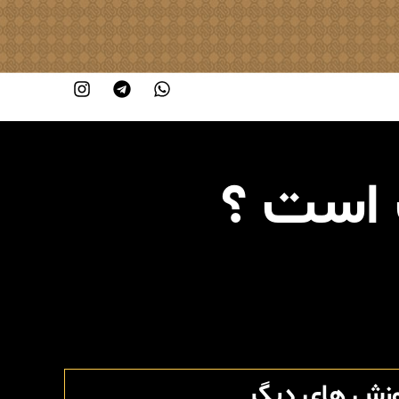
 است ؟
وزش های دیگر