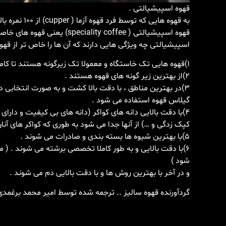
قهوه اسپیشیالتی .
به قهوه هایی که توسط فرد قهوه آزما ( cupper) از ۱۰۰ نمره بالا تر از ۸۰ دریافت کنند ، قهوه اسپیشیالتی می گویند .
قهوه اسپیشیالتی ( ciality coffee
اسپیشیالتی چه ویژگی هایی دارند که آن ها را خاص تر از قهو
۱)قهوه هایی تک خاستگاه و معمولا تک زیرگونه هستند تا کاملا یک دست باشند .
۲)از بهترین زیر گونه های قهوه هستند .
۳)در بهترین مناطق ، با دقت بالا کشت و به صورت انتخابی
گیلاس قهوه استفاده می شود .
۴)با دقت بالایی دانه های کواکر (دانه های بی کیفیت و دار
کپک زدگی و …) از آنها جدا می شود به طوری که کواکر های آنا
۵)با بهترین شیوه ها بسته بندی و صادرات می شوند .
۶)با دقت بالایی و به طور کاملا تخصصی برشته می شوند . ( م
شود )
و در آخر با بهترین روش ها و با دقت بالایی دم می شوند .
گردآورنده قهوه سالیز .. ترجمه شده توسط امیر محمد برغمدی