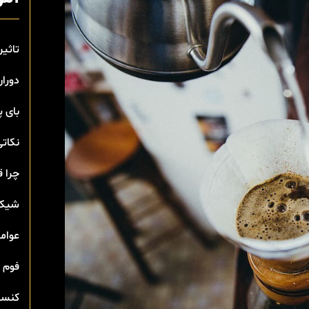
تاثیر
دوران
بای 
نکاتی
چرا ق
شیک 
عوامل
فوم 
کنسان