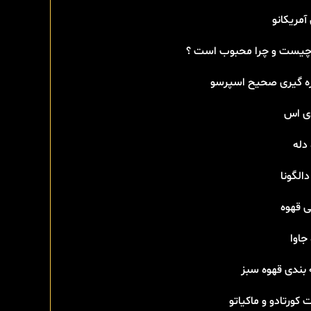
آمریکانو
 چیست و چرا محبوب است ؟
ه گیری صحیح اسپرسو
دی اس
دله
دالگونا
ی قهوه
جاوا
 بندی قهوه سبز
 کورتادو و ماکیاتو