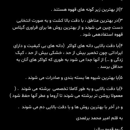
۲
)
از
بهترین
زیر
گونه
های
قهوه
هستند
.
۳
)
در
بهترین
مناطق
،
با
دقت
بالا
کشت
و
به
صورت
انتخابی
دست
چین
می
شوند
و
از
بهترین
روش
ها
برای
فراوری
گیلاس
قهوه
استفاده
می
شود
.
۴
)
با
دقت
بالایی
دانه
های
کواکر
(
دانه
های
بی
کیفیت
و
دارای
ایراداتی
چون
تخمیر
بیش
از
حد
،
خشکی
بیش
از
حد
،
کپک
زدگی
و
…)
از
آنها
جدا
می
شود
به
طوری
که
کواکر
های
آنان
به
حداقل
برسد
.
۵
)
با
بهترین
شیوه
ها
بسته
بندی
و
صادرات
می
شوند
.
۶
)
با
دقت
بالایی
و
به
طور
کاملا
تخصصی
برشته
می
شوند
. (
معمولا
روشن
تر
برشته
می
شوند
تا
آروما
و
عطر
آنها
حفظ
شود
)
و
در
آخر
با
بهترین
روش
ها
و
با
دقت
بالایی
دم
می
شوند
.
به
قلم
امیر
محمد
برغمدی
گروه
قهوه
سالیز