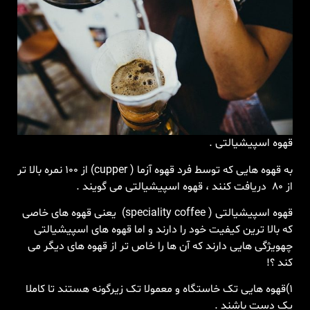
قهوه
اسپیشیالتی
.
به
قهوه
هایی
که
توسط
فرد
قهوه
آزما
( cupper)
از
۱۰۰
نمره
بالا
تر
از
۸۰
دریافت
کنند
،
قهوه
اسپیشیالتی
می
گویند
.
قهوه
اسپیشیالتی
( speciality coffee)
یعنی
قهوه
های
خاصی
که
بالا
ترین
کیفیت
خود
را
دارند
و
اما
قهوه
های
اسپیشیالتی
چه
ویژگی
هایی
دارند
که
آن
ها
را
خاص
تر
از
قهوه
های
دیگر
می
کند
؟
!
۱
)
قهوه
هایی
تک
خاستگاه
و
معمولا
تک
زیرگونه
هستند
تا
کاملا
یک
دست
باشند
.