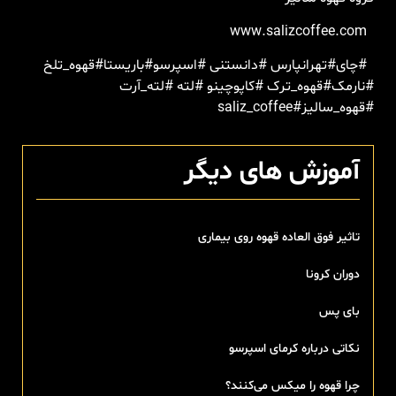
www.salizcoffee.com
#
چای
#
تهرانپارس
#
دانستنی
#
اسپرسو
#
باریستا
#
قهوه
_
تلخ
#
نارمک
#
قهوه
_
ترک
#
کاپوچینو
#
لته
#
لته
_
آرت
#
قهوه
_
سالیز
#saliz_coffee
آموزش های دیگر
تاثیر فوق العاده قهوه روی بیماری
دوران کرونا
بای پس
نکاتی درباره کرمای اسپرسو
چرا قهوه را میکس می‌کنند؟