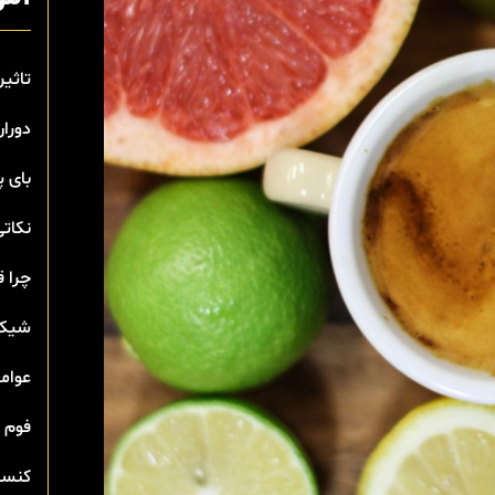
تاثیر
دوران
بای 
نکاتی
چرا ق
شیک 
عوامل
فوم 
کنسان