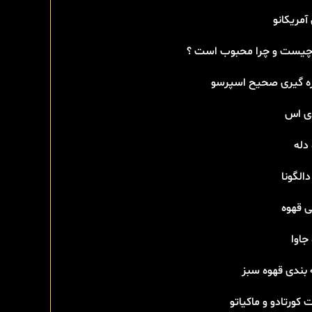
آمریکانو
 چیست و چرا محبوب است ؟
ه گیری صحیح اسپرسو
دی اس
دله
دالگونا
ی قهوه
جاوا
 بندی قهوه سبز
 کورتادو و ماکیاتو