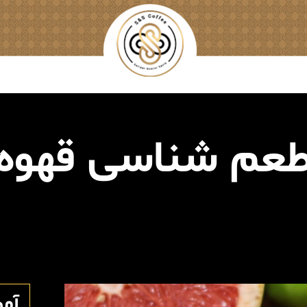
عم شناسی قهوه
آم