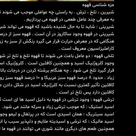
مزه شناسی قهوه
شیرین ، تلخ ، ترش . به راستی چه عواملی موجب می شوند تا م
به معرفی چند عامل طعمی در قهوه می پردازیم .
شیرینی : شاید تا به حال شنیده باشید که قهوه می تواند
شیرینی در قهوه وجود ساکاروز در آن است . قهوه سبز از درص
هنگامی که در معرض حرارت قرار می گیرد رنگش از سبز به زرد
کاراملیزاسیون معروف است .
تلخی قهوه : دو عامل باعث می شوند تا قهوه تلخ و تلخ تر شو
وجود کلروژنیک اسید و همچنین کافئین است . کلروژنیک اسی
قرار گیرد تلخ می شود . چه هنگام برشته کردن در درجات بالا
زیاد . حدود ۸ درصد قهوه سبز 
کافئین تأثیر کمتری نسبت به کلرژنیک اسید در شکل دادن طعم 
کافئین دارد پس تلخ تر است .
ترشی قهوه : وجود ترشی در قهوه به دلیل اسید ها ای است که 
اسید استیک : که موجب ترشی زیاد و سرکه مانند می شود.
اسید سیتریک : همان اسیدی است که در پرتغال و لیمو وجود
اسید مالیک : که ترشی و اسیدیته ملایم و دلپذیر سیب یا انگو
همچنین طعم های دیگری مانند شوری می توانند در قهوه ما ا