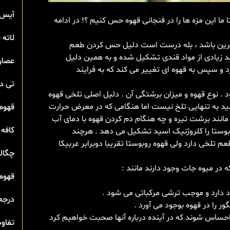
آیس 
ا این مزه ها را در فنجانی قهوه حس کنیم ؟! در ادامه
لاته
 شیرین باشد ، بله درست است دلیل حس کردن طعم
د زیادی از مواد قندی تشکیل شده و به همین دلیل
عصار
 و سپس به قهوه ای تغییر می کند که به فرایند
تی‌ 
د . نوع قهوه و میزان برشتگی آن . دلیل اصلی تلخی قهوه
د به تنهایی تلخ نیست اما هنگامی که در معرض حرارت
قهوه 
 مانند برشت تیره و چه هنگام دم کردن قهوه با دمای آب
کافه 
عربیکا و ۱۰ درصد قهوه سبز روبوستا را کلروژنیک اسید تشکیل می دهد . هرچند
تلخی دارد ولی قهوه روبوستا تقریبا دوبرابر عربیکا
چگال
در میوه جات وجود دارند مانند :
قهوه 
 دارد و موجب ترشی مرکباتی می شود .
درجه
ر را در قهوه بوجود می آورد .
حساس شوند که در آینده درباره آنها صحبت خواهیم کرد
تفاوت