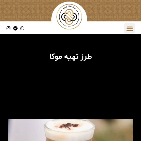
طرز تهیه موکا