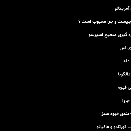
آمریکانو
 چیست و چرا محبوب است ؟
ه گیری صحیح اسپرسو
دی اس
دله
دالگونا
ی قهوه
جاوا
 بندی قهوه سبز
 کورتادو و ماکیاتو