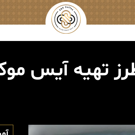
رز تهیه آیس موکا
آم