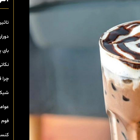
تاثیر
دوران
بای 
نکاتی
چرا ق
شیک 
عوامل
فوم 
کنسان