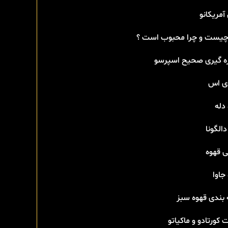
آمریکانو
 چیست و چرا محبوب است ؟
ه گیری صحیح اسپرسو
دی اس
دله
دالگونا
ی قهوه
جاوا
 بندی قهوه سبز
 کورتادو و ماکیاتو