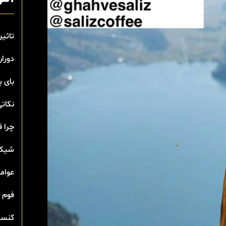
تاثیر
دوران
بای 
نکاتی
چرا ق
شیک 
عوامل
فوم 
کنسان