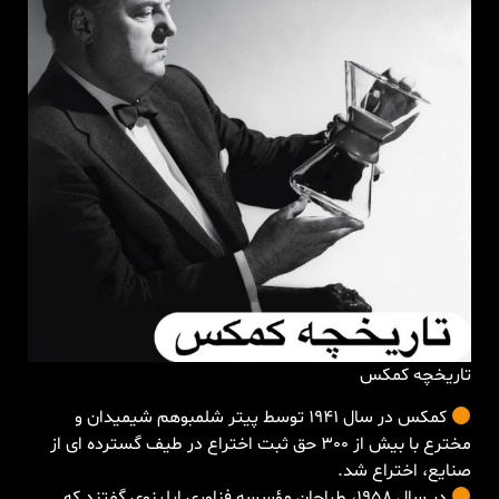
تاریخچه کمکس
کمکس در سال 1941 توسط پیتر شلمبوهم شیمیدان و
مخترع با بیش از 300 حق ثبت اختراع در طیف گسترده ای از
صنایع، اختراع شد.
در سال 1958، طراحان مؤسسه فناوری ایلینوی گفتند که