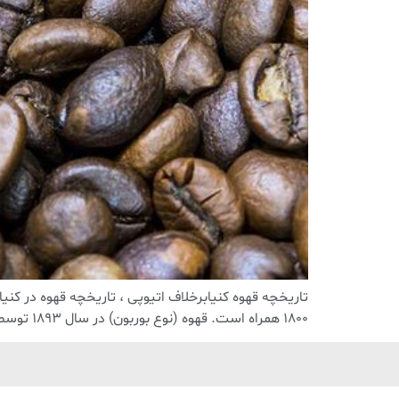
تاریخچه قهوه کنیابرخلاف اتیوپی ، تاریخچه قهوه در کن
1800 همراه است. قهوه (نوع بوربون) در سال 1893 توسط مبلغان فرانسوی به کنیا آورده شد. این قهوه در ابتدا تحت سلطه بریتانیا کشت و صادر شد